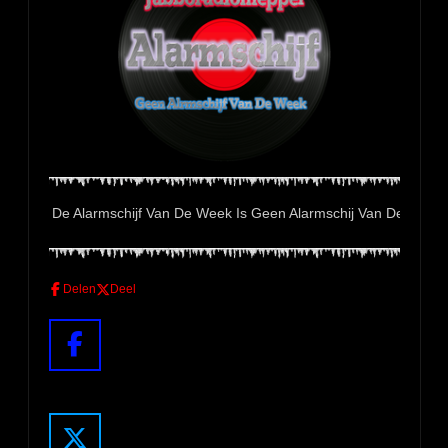
e Alarmschijf Van De Week Is Geen Alarmschij Van De Week
Delen
Deel
F
a
c
e