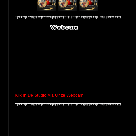
t
e
r
r
e
n
Kijk In De Studio Via Onze Webcam!